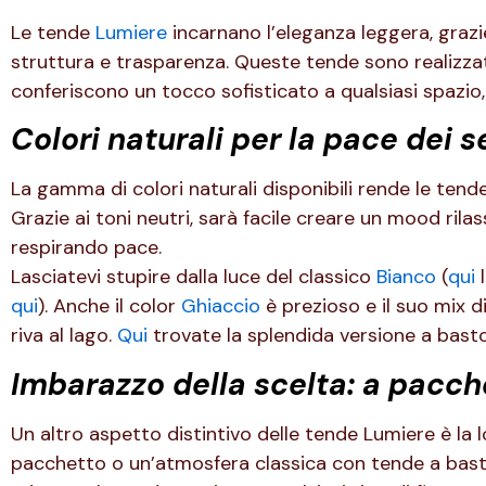
Le tende
Lumiere
incarnano l’eleganza leggera, grazie
struttura e trasparenza. Queste tende sono realizzate
conferiscono un tocco sofisticato a qualsiasi spazio
Colori naturali per la pace dei s
La gamma di colori naturali disponibili rende le tend
Grazie ai toni neutri, sarà facile creare un mood rila
respirando pace.
Lasciatevi stupire dalla luce del classico
Bianco
(
qui
l
qui
). Anche il color
Ghiaccio
è prezioso e il suo mix di
riva al lago.
Qui
trovate la splendida versione a bast
Imbarazzo della scelta: a pacch
Un altro aspetto distintivo delle tende Lumiere è la 
pacchetto o un’atmosfera classica con tende a baston