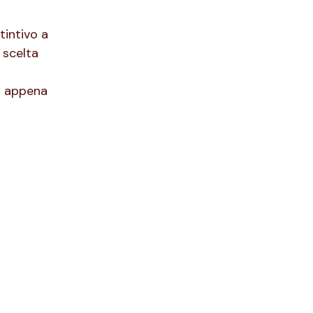
intivo a
 scelta
a appena