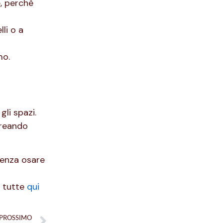
e, perchè
li o a
mo.
li spazi.
creando
 senza osare
e tutte
qui
PROSSIMO