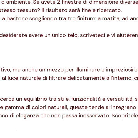
a o ambiente. Se avete 2 finestre di dimensione divers
tesso tessuto? Il risultato sarà fine e ricercato.
a bastone scegliendo tra tre finiture: a matita, ad anel
desiderate avere un unico telo, scriveteci e vi aiutere
vo, ma anche un mezzo per illuminare e impreziosire g
al luce naturale di filtrare delicatamente all’interno, 
rca un equilibrio tra stile, funzionalità e versatilità,
 e gamma di colori naturali, queste tende si integrano
co di eleganza che non passa inosservato. Scopritel