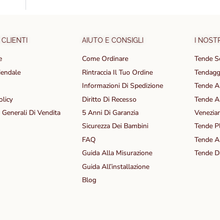
Tende dai Mate
 CLIENTI
AIUTO E CONSIGLI
I NOST
e
Come Ordinare
Tende S
iendale
Rintraccia Il Tuo Ordine
Tendagg
Informazioni Di Spedizione
Tende A
olicy
Diritto Di Recesso
Tende A
 Generali Di Vendita
5 Anni Di Garanzia
Venezia
Sicurezza Dei Bambini
Tende Pl
FAQ
Tende A
Guida Alla Misurazione
Tende D
Guida All’installazione
Blog